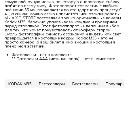
самую плёночную магию, за которую аналоговую съёмку
любят по всему миру. Фотоаппарат совместим с любыми
плёнками 35 мм, проявляется по стандартному процессу C-
41, а снимки можно легко напечатать или отсканировать.
Мы в X.O STORE поставляем только оригинальные камеры
Kodak M35, бережно упаковываем каждую и проверяем
перед отправкой. Этот фотоаппарат - идеальный выбор
для тех, кто хочет почувствовать атмосферу старой
школы фотографии, снимать осознанно и видеть, как свет
превращается в настоящие кадры. Kodak M35 - это не
просто камера, а ваш билет в мир эмоций и настоящей
пленочной эстетики.
Фотопленки - нет в комплекте
** Батарейки ААА (мизинчиковая) - нет в комлпекте
KODAK M35
Бестселлеры
Бестселлеры
Популярны