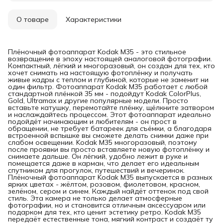
О товаре
Характеристики
Плёночный фотоаппарат Kodak M35 - это стильное
возвращение в эпоху настоящей аналоговой фотографии.
Компактный, лёгкий и многоразовый, он создан для тех, кто
хочет снимать на настоящую фотоплёнку и получать
живые кадры с теплом и глубиной, которые не заменит ни
один фильтр. Фотоаппарат Kodak M35 работает с любой
стандартной плёнкой 35 мм - подойдут Kodak ColorPlus,
Gold, Ultramax и другие популярные модели. Просто
вставьте катушку, перемотайте плёнку, щёлкните затвором
и наслаждайтесь процессом. Этот фотоаппарат идеально
подойдёт начинающим и любителям - он прост в
обращении, не требует батареек для съёмки, а благодаря
встроенной вспышке вы сможете делать снимки даже при
слабом освещении. Kodak M35 многоразовый, поэтому
после проявки вы просто вставляете новую фотоплёнку и
снимаете дальше. Он лёгкий, удобно лежит в руке и
помещается даже в карман, что делает его идеальным
спутником для прогулок, путешествий и вечеринок.
Плёночный фотоаппарат Kodak M35 выпускается в разных
ярких цветах - жёлтом, розовом, фиолетовом, красном,
зелёном, сером и синем. Каждый найдёт оттенок под свой
стиль. Эта камера не только делает атмосферные
фотографии, но и становится отличным аксессуаром или
подарком для тех, кто ценит эстетику ретро. Kodak M35
передаёт естественные тона, мягкий контраст и создаёт ту