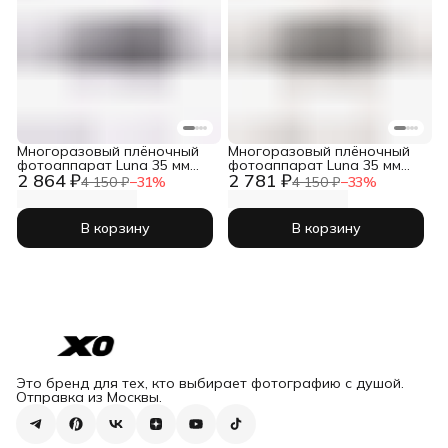
Многоразовый плёночный
Многоразовый плёночный
фотоаппарат Luna 35 мм
фотоаппарат Luna 35 мм
2 864 ₽
2 781 ₽
(тип 135)
(тип 135)
4 150 ₽
−
31
%
4 150 ₽
−
33
%
В корзину
В корзину
Это бренд для тех, кто выбирает фотографию с душой.
Отправка из Москвы.