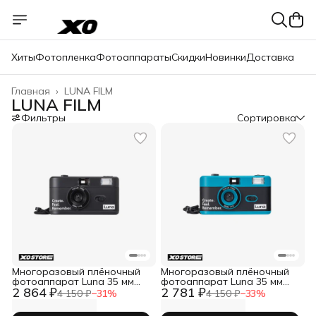
Хиты
Фотопленка
Фотоаппараты
Скидки
Новинки
Доставка
Главная
›
LUNA FILM
LUNA FILM
Фильтры
Сортировка
Многоразовый плёночный
Многоразовый плёночный
фотоаппарат Luna 35 мм
фотоаппарат Luna 35 мм
2 864 ₽
2 781 ₽
(тип 135)
(тип 135)
4 150 ₽
−
31
%
4 150 ₽
−
33
%