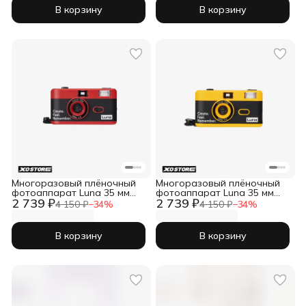
В корзину
В корзину
Многоразовый плёночный
Многоразовый плёночный
фотоаппарат Luna 35 мм
фотоаппарат Luna 35 мм
2 739 ₽
2 739 ₽
(тип 135)
(тип 135)
4 150 ₽
−
34
%
4 150 ₽
−
34
%
В корзину
В корзину