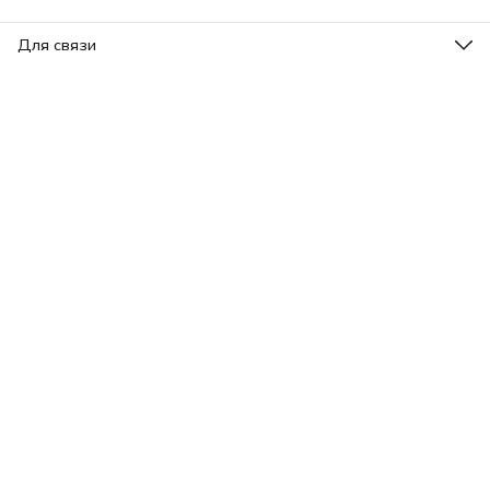
Для связи
Эл. почта
admin@xostore35mm.ru